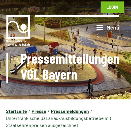
LOGIN
Pressemitteilungen
VGL Bayern
Startseite
Presse
Pressemeldungen
Unterfränkische GaLaBau-Ausbildungsbetriebe mit
Staatsehrenpreisen ausgezeichnet