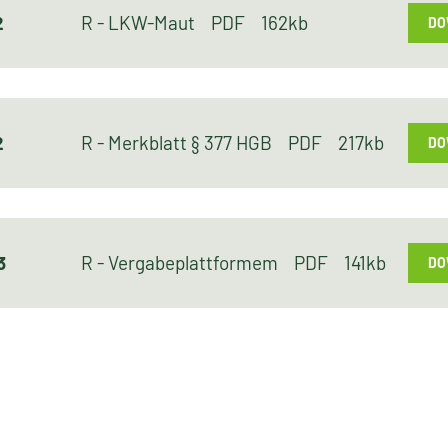
2
R - LKW-Maut
PDF
162kb
DO
2
R - Merkblatt § 377 HGB
PDF
217kb
DO
3
R - Vergabeplattformem
PDF
141kb
DO