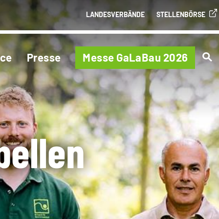
LANDESVERBÄNDE
STELLENBÖRSE
ice
Presse
Messe GaLaBau 2026
bellen