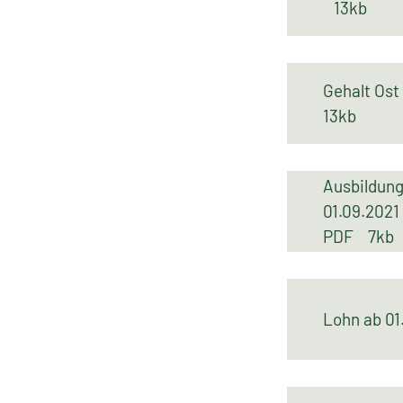
13kb
Gehalt Os
13kb
Ausbildun
01.09.2021
PDF
7kb
Lohn ab 0