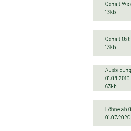
Gehalt We
13kb
Gehalt Ost
13kb
Ausbildun
01.08.201
63kb
Löhne ab 0
01.07.20