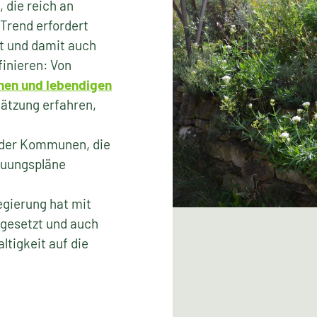
, die reich an
Trend erfordert
t und damit auch
finieren: Von
hen und lebendigen
hätzung erfahren,
 der Kommunen, die
auungspläne
n
egierung hat mit
 gesetzt und auch
ltigkeit auf die