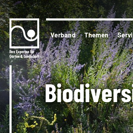
Verband
Themen
Serv
Biodivers