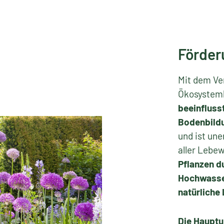
Förder
Mit dem Ver
Ökosysteml
beeinfluss
Bodenbildu
und ist une
aller Lebe
Pflanzen d
Hochwasse
natürliche
Die Hauptu