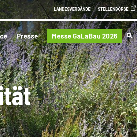
LANDESVERBÄNDE
STELLENBÖRSE
ice
Presse
Messe GaLaBau 2026
ität