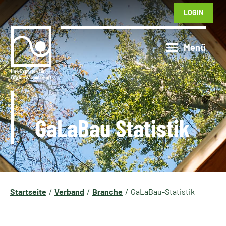
LOGIN
GaLaBau Statistik
Startseite
Verband
Branche
GaLaBau-Statistik