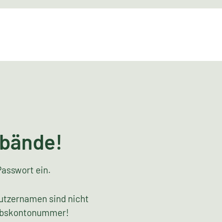
rbände!
Passwort ein.
utzernamen sind nicht
riebskontonummer!