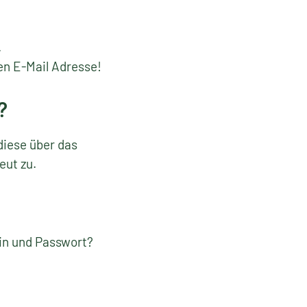
.
en E-Mail Adresse!
?
diese über das
eut zu.
gin und Passwort?