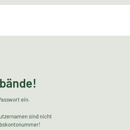
rbände!
Passwort ein.
utzernamen sind nicht
riebskontonummer!