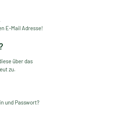
.
en E-Mail Adresse!
?
diese über das
eut zu.
gin und Passwort?